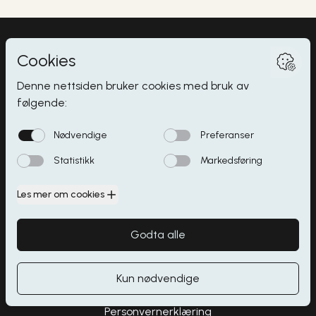
Myrdalsvegen 2
,
5130
Nyborg
Butikker
Åpningstider
Spisesteder
Parkering
Kontakt
Personvernerklæring