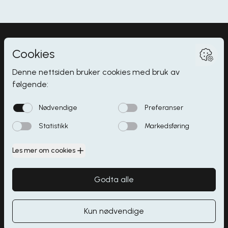
Myrdalsvegen 2
,
5130
Nyborg
Butikker
Åpningstider
Spisesteder
Parkering
Kontakt