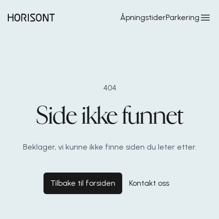
Hopp til hovedinnhold
Åpningstider
Parkering
404
Side ikke funnet
Beklager, vi kunne ikke finne siden du leter etter.
Tilbake til forsiden
Kontakt oss