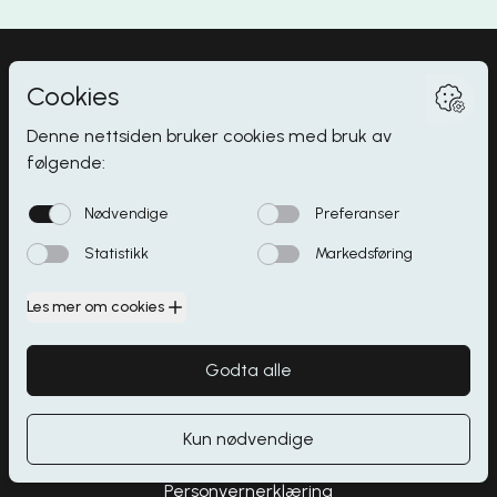
Myrdalsvegen 2
,
5130
Nyborg
Butikker
Åpningstider
Spisesteder
Parkering
Kontakt
Personvernerklæring