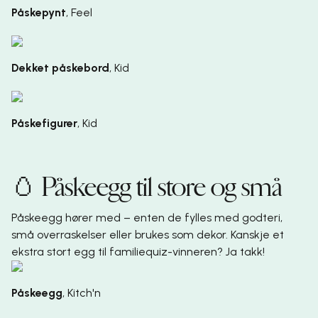
Påskepynt
,
Feel
Dekket påskebord
,
Kid
Påskefigurer
,
Kid
🥚 Påskeegg til store og små
Påskeegg hører med – enten de fylles med godteri,
små overraskelser eller brukes som dekor. Kanskje et
ekstra stort egg til familiequiz-vinneren? Ja takk!
Påskeegg
,
Kitch'n