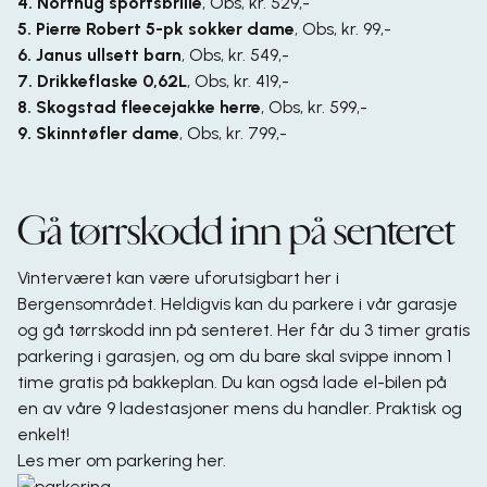
4. Northug sportsbrille
,
Obs, kr. 529,-
5. Pierre Robert 5-pk sokker dame
,
Obs, kr. 99,-
6. Janus ullsett barn
,
Obs, kr. 549,-
7. Drikkeflaske 0,62L
,
Obs, kr. 419,-
8. Skogstad fleecejakke herre
,
Obs, kr. 599,-
9. Skinntøfler dame
,
Obs, kr. 799,-
Gå tørrskodd inn på senteret
Vinterværet kan være uforutsigbart her i
Bergensområdet. Heldigvis kan du parkere i vår garasje
og gå tørrskodd inn på senteret. Her får du 3 timer gratis
parkering i garasjen, og om du bare skal svippe innom 1
time gratis på bakkeplan. Du kan også lade el-bilen på
en av våre 9 ladestasjoner mens du handler. Praktisk og
enkelt!
Les mer om
parkering her
.