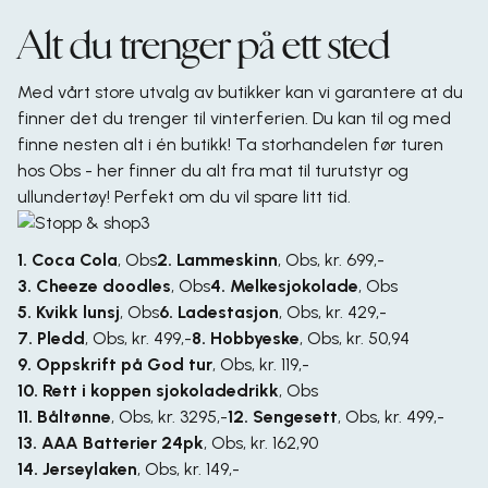
Alt du trenger på ett sted
Med vårt store utvalg av butikker kan vi garantere at du
finner det du trenger til vinterferien. Du kan til og med
finne nesten alt i én butikk! Ta storhandelen før turen
hos Obs - her finner du alt fra mat til turutstyr og
ullundertøy! Perfekt om du vil spare litt tid.
1. Coca Cola
,
Obs
2. Lammeskinn
,
Obs, kr. 699,-
3. Cheeze doodles
,
Obs
4. Melkesjokolade
,
Obs
5. Kvikk lunsj
,
Obs
6. Ladestasjon
,
Obs, kr. 429,-
7. Pledd
,
Obs, kr. 499,-
8. Hobbyeske
,
Obs, kr. 50,94
9. Oppskrift på God tur
,
Obs, kr. 119,-
10. Rett i koppen sjokoladedrikk
,
Obs
11. Båltønne
,
Obs, kr. 3295,-
12. Sengesett
,
Obs, kr. 499,-
13. AAA Batterier 24pk
,
Obs, kr. 162,90
14. Jerseylaken
,
Obs, kr. 149,-