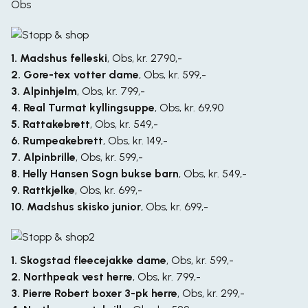
Obs
1. Madshus felleski
,
Obs, kr. 2790,-
2. Gore-tex votter dame
,
Obs, kr. 599,-
3. Alpinhjelm
,
Obs, kr. 799,-
4. Real Turmat kyllingsuppe
,
Obs, kr. 69,90
5. Rattakebrett
,
Obs, kr. 549,-
6. Rumpeakebrett
,
Obs, kr. 149,-
7. Alpinbrille
,
Obs, kr. 599,-
8. Helly Hansen Sogn bukse barn
,
Obs, kr. 549,-
9. Rattkjelke
,
Obs, kr. 699,-
10. Madshus skisko junior
,
Obs, kr. 699,-
1. Skogstad fleecejakke dame
,
Obs, kr. 599,-
2. Northpeak vest herre
,
Obs, kr. 799,-
3. Pierre Robert boxer 3-pk herre
,
Obs, kr. 299,-