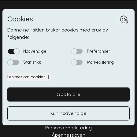
Myrdalsvegen 2
,
5130
Nyborg
Butikker
Åpningstider
Spisesteder
Parkering
Kontakt
Personvernerklæring
Åpenhetsloven