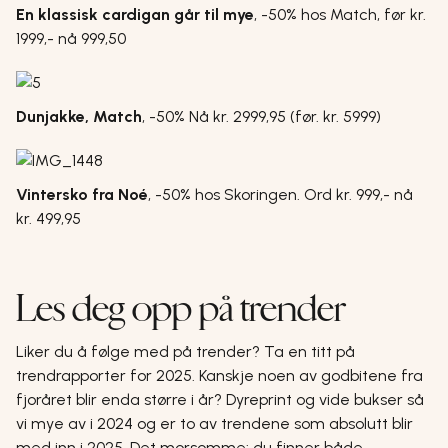
En klassisk cardigan går til mye
,
-50% hos Match, før kr.
1999,- nå 999,50
Dunjakke, Match
,
-50% Nå kr. 2999,95 (før. kr. 5999)
Vintersko fra Noé
,
-50% hos Skoringen. Ord kr. 999,- nå
kr. 499,95
Les deg opp på trender
Liker du å følge med på trender? Ta en titt på
trendrapporter for 2025. Kanskje noen av godbitene fra
fjoråret blir enda større i år? Dyreprint og vide bukser så
vi mye av i 2024 og er to av trendene som absolutt blir
med inn i 2025. Det morsomme: du finner både