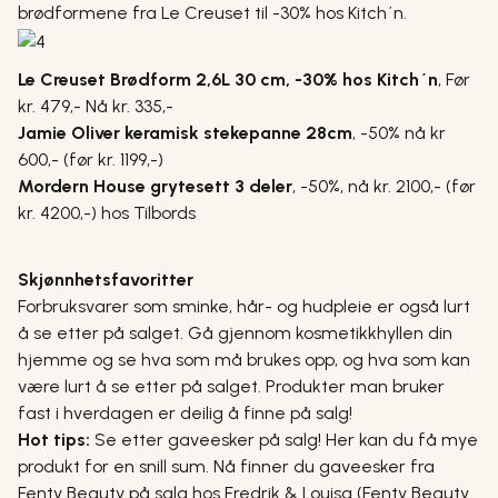
brødformene fra Le Creuset til -30% hos Kitch´n.
Le Creuset Brødform 2,6L 30 cm, -30% hos Kitch´n
,
Før
kr. 479,- Nå kr. 335,-
Jamie Oliver keramisk stekepanne 28cm
,
-50% nå kr
600,- (før kr. 1199,-)
Mordern House grytesett 3 deler
,
-50%, nå kr. 2100,- (før
kr. 4200,-) hos Tilbords
Skjønnhetsfavoritter
Forbruksvarer som sminke, hår- og hudpleie er også lurt
å se etter på salget. Gå gjennom kosmetikkhyllen din
hjemme og se hva som må brukes opp, og hva som kan
være lurt å se etter på salget. Produkter man bruker
fast i hverdagen er deilig å finne på salg!
Hot tips:
Se etter gaveesker på salg! Her kan du få mye
produkt for en snill sum. Nå finner du gaveesker fra
Fenty Beauty på salg hos Fredrik & Louisa (Fenty Beauty