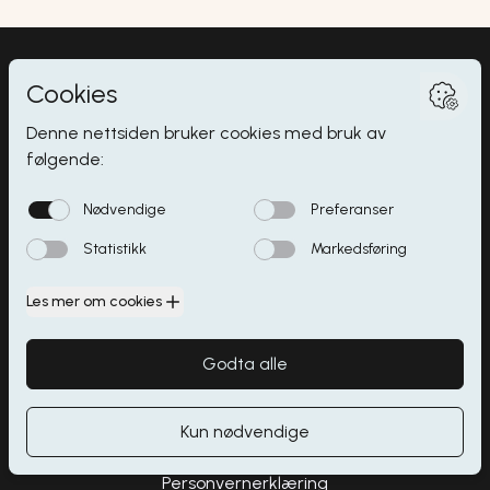
Myrdalsvegen 2
,
5130
Nyborg
Butikker
Åpningstider
Spisesteder
Parkering
Kontakt
Personvernerklæring