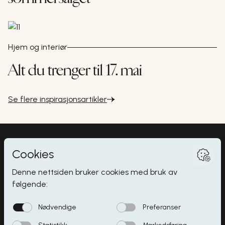
Hjem og interiør
Alt du trenger til 17. mai
Se flere inspirasjonsartikler
Myrdalsvegen 2
,
5130
Nyborg
Butikker
Åpningstider
Spisesteder