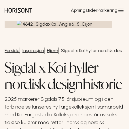
Hopp til hovedinnhold
Åpningstider
Parkering
Forside
Inspirasjon
Hjem
Sigdal x Koi hyller nordisk designhistorie med seks nye farger
Sigdal x Koi hyller
nordisk designhistorie
2025 markerer Sigdals 75-årsjubileum og i den
forbindelse lanseres ny fargekolleksjon i samarbeid
med Koi Fargestudio. Kolleksjonen består av seks
tidløse kulører med røtter i norsk og nordisk