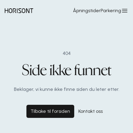
Hopp til hovedinnhold
Åpningstider
Parkering
404
Side ikke funnet
Beklager, vi kunne ikke finne siden du leter etter.
Tilbake til forsiden
Kontakt oss