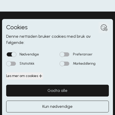
Myrdalsvegen 2
,
5130
Nyborg
Butikker
Åpningstider
Spisesteder
Parkering
Kontakt