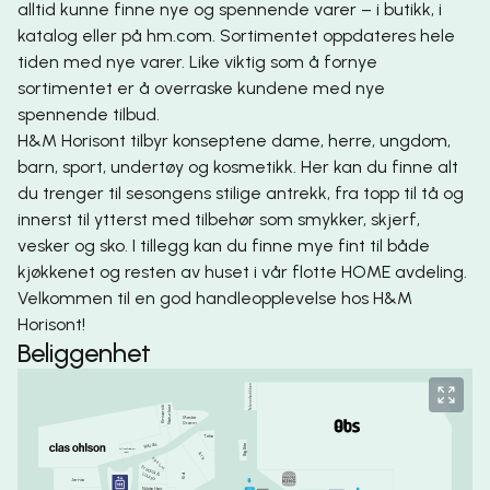
alltid kunne finne nye og spennende varer – i butikk, i
katalog eller på hm.com. Sortimentet oppdateres hele
tiden med nye varer. Like viktig som å fornye
sortimentet er å overraske kundene med nye
spennende tilbud.
H&M Horisont tilbyr konseptene dame, herre, ungdom,
barn, sport, undertøy og kosmetikk. Her kan du finne alt
du trenger til sesongens stilige antrekk, fra topp til tå og
innerst til ytterst med tilbehør som smykker, skjerf,
vesker og sko. I tillegg kan du finne mye fint til både
kjøkkenet og resten av huset i vår flotte HOME avdeling.
Velkommen til en god handleopplevelse hos H&M
Horisont!
Beliggenhet
Telenorbutikken
Naturkost
Kinsarvik
Mester
Grønn
Telia
Rituals
Big Bite
Olivenlunden
1830
Ark
Bjørklund
Fredrik &
Louisa
Kid
Jernia
Nikita Hair