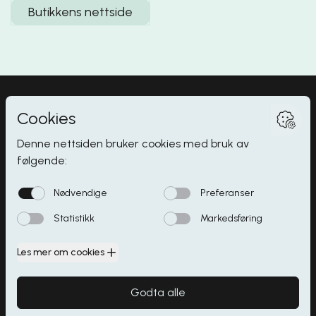
Butikkens nettside
Myrdalsvegen 2
,
5130
Nyborg
Butikker
Åpningstider
Spisesteder
Parkering
Kontakt