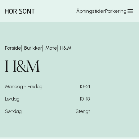
Hopp til hovedinnhold
Åpningstider
Parkering
Forside
Butikker
Mote
H&M
H&M
Mandag - Fredag
10-21
Lørdag
10-18
Søndag
Stengt